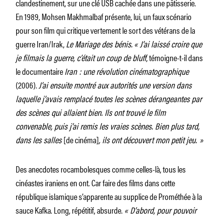
clandestinement, sur une clé USB cachée dans une pâtisserie.
En 1989, Mohsen Makhmalbaf présente, lui, un faux scénario
pour son film qui critique vertement le sort des vétérans de la
guerre Iran/Irak,
Le Mariage des bénis.
« J’ai laissé croire que
je filmais la guerre, c’était un coup de bluff
, témoigne-t-il dans
le documentaire
Iran : une révolution cinématographique
(2006).
J’ai ensuite montré aux autorités une version dans
laquelle j’avais remplacé toutes les scènes dérangeantes par
des scènes qui allaient bien. Ils ont trouvé le film
convenable, puis j’ai remis les vraies scènes. Bien plus tard,
dans les salles
[de cinéma]
, ils ont découvert mon petit jeu. »
Des anecdotes rocambolesques comme celles-là, tous les
cinéastes iraniens en ont. Car faire des films dans cette
république islamique s’apparente au supplice de Prométhée à la
sauce Kafka. Long, répétitif, absurde.
« D’abord, pour pouvoir