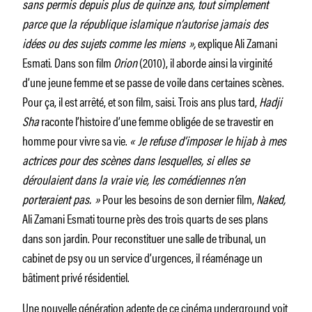
sans permis depuis plus de quinze ans, tout simplement
parce que la république islamique n’autorise jamais des
idées ou des sujets comme les miens »,
explique Ali Zamani
Esmati. Dans son film
Orion
(2010), il aborde ainsi la virginité
d’une jeune femme et se passe de voile dans certaines scènes.
Pour ça, il est arrêté, et son film, saisi. Trois ans plus tard,
Hadji
Sha
raconte l’histoire d’une femme obligée de se travestir en
homme pour vivre sa vie.
« Je refuse d’imposer le hijab à mes
actrices pour des scènes dans lesquelles, si elles se
déroulaient dans la vraie vie, les comédiennes n’en
porteraient pas. »
Pour les besoins de son dernier film,
Naked,
Ali Zamani Esmati tourne près des trois quarts de ses plans
dans son jardin. Pour reconstituer une salle de tribunal, un
cabinet de psy ou un service d’urgences, il réaménage un
bâtiment privé résidentiel.
Une nouvelle génération adepte de ce cinéma underground voit