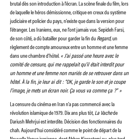
brutal dès son introduction à l’écran. La scène finale du film, lors
de laquelle le héros démissionne, critique en creux du système
judiciaire et policier du pays, n’existe que dans la version pour
l’étranger. Les Iraniens, eux, ne l’ont jamais vue. Sepideh Farsi,
de son côté, a dû batailler pour garder la fin du
Regard,
un
règlement de compte amoureux entre un homme et une femme
dans une chambre d’hôtel.
« J’ai passé une heure avec le
comité de censure, qui me rappelait qu’il était interdit pour
un homme et une femme non mariés de se retrouver dans un
hôtel. À la fin, je leur ai dit : “OK, je garde le son et je coupe
l’image, je mets un écran noir. Ça vous va comme ça ?” »
La censure du cinéma en Iran n’a pas commencé avec la
révolution islamique de 1979. Dix ans plus tôt,
La Vache
de
Dariush Mehrjui est interdite. Décision des fonctionnaires du
chah. Aujourd’hui considéré comme le point de départ de la
Nouvelle Vague iranienne, dont
Abbas Kiarostami
ou, plus tard,