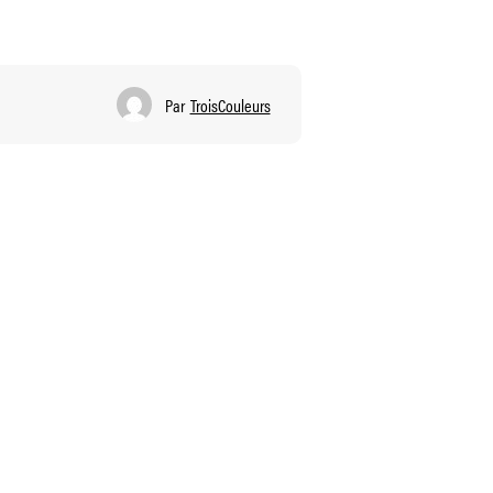
Par
TroisCouleurs