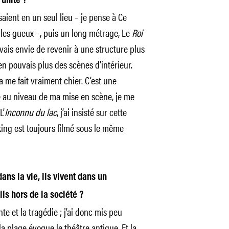
’unité ?
saient en un seul lieu – je pense à Ce
 les gueux –, puis un long métrage, Le
Roi
’avais envie de revenir à une structure plus
’en pouvais plus des scènes d’intérieur.
me fait vraiment chier. C’est une
é au niveau de ma mise en scène, je me
L’
Inconnu du lac
, j’ai insisté sur cette
ing est toujours filmé sous le même
ns la vie, ils vivent dans un
s hors de la société ?
te et la tragédie ; j’ai donc mis peu
a plage évoque le théâtre antique. Et la