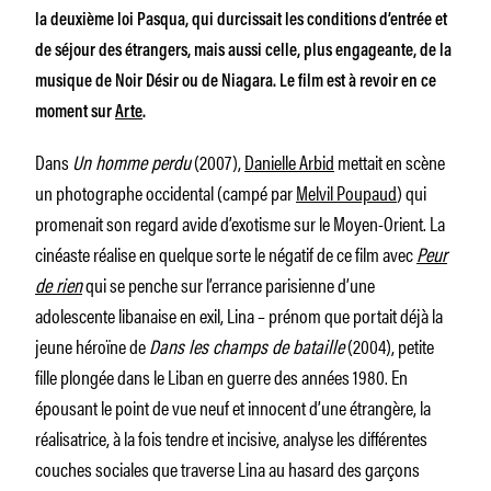
la deuxième loi Pasqua, qui durcissait les conditions d’entrée et
de séjour des étrangers, mais aussi celle, plus engageante, de la
musique de Noir Désir ou de Niagara. Le film est à revoir en ce
moment sur
Arte
.
Dans
Un homme perdu
(2007),
Danielle Arbid
mettait en scène
un photographe occidental (campé par
Melvil Poupaud
) qui
promenait son regard avide d’exotisme sur le Moyen-Orient. La
cinéaste réalise en quelque sorte le négatif de ce film avec
Peur
de rien
qui se penche sur l’errance parisienne d’une
adolescente libanaise en exil, Lina – prénom que portait déjà la
jeune héroïne de
Dans les champs de bataille
(2004), petite
fille plongée dans le Liban en guerre des années 1980. En
épousant le point de vue neuf et innocent d’une étrangère, la
réalisatrice, à la fois tendre et incisive, analyse les différentes
couches sociales que traverse Lina au hasard des garçons