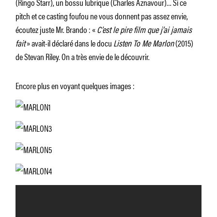
(Ringo Starr), un bossu lubrique (Charles Aznavour)… Si ce
pitch et ce casting foufou ne vous donnent pas assez envie,
écoutez juste Mr. Brando : «
C’est le pire film que j’ai jamais
fait
» avait-il déclaré dans le docu
Listen To Me Marlon
(2015)
de Stevan Riley. On a très envie de le découvrir.
Encore plus en voyant quelques images :