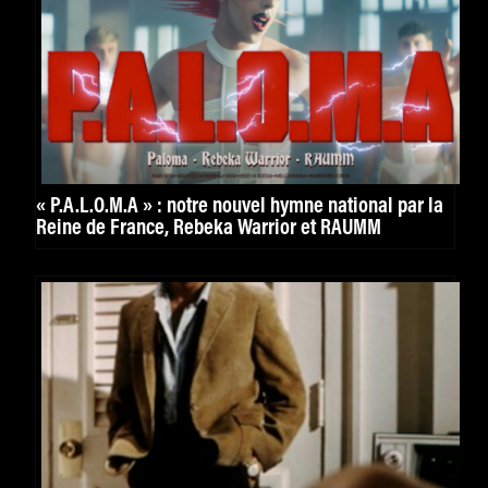
« P.A.L.O.M.A » : notre nouvel hymne national par la
Reine de France, Rebeka Warrior et RAUMM