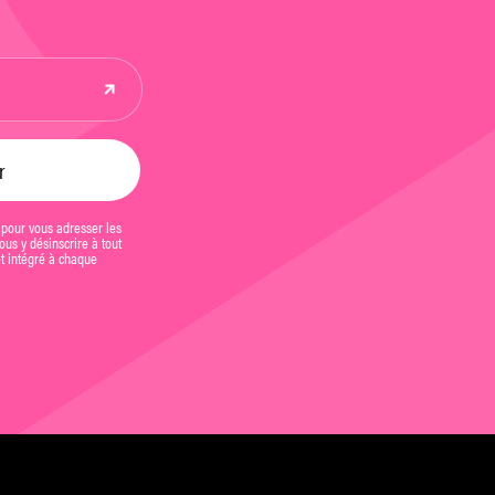
 pour vous adresser les
us y désinscrire à tout
et intégré à chaque