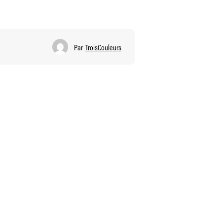
Par
TroisCouleurs