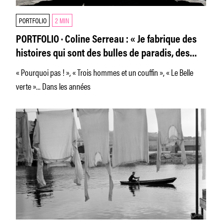
PORTFOLIO
2 MIN
PORTFOLIO · Coline Serreau : « Je fabrique des
histoires qui sont des bulles de paradis, des
contes sur notre société. »
« Pourquoi pas ! », « Trois hommes et un couffin », « Le Belle
verte »... Dans les années