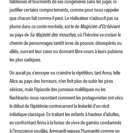
faiblesses et tourments de ses congénères sans les juger, ni
justifier certains comportements, comme pour nous rappeler
que chacun fait comme il peut. Le réalisateur n’adoucit pas sa
plume dans ce conte morbide, sorte de
Magicien d’Oz
déviant
au pays de
Sa Majesté des mouches
, où l’héroïne va croiser le
chemin de personnages tantôt ivres de pouvoir, désespérés ou
alliés, ouvrant leur cœur ou donnant libre cours à leurs pulsions
les plus sadiques.
On aurait pu s’ennuyer ou craindre la répétition, tant Anna, telle
Alice au pays des horreurs, n’en finit plus de subir les pires
sévices, mais l’épisode des jumeaux maléfiques ou les
flashbacks nous racontant comment les protagonistes ont vécu
le début de l’épidémie contrecarrent la linéarité d’un récit
initiatique classique. En traitant les enfants à hauteur d’adultes,
en confrontant Anna à la fureur de vivre de gamins condamnés
à l’innocence souillée, Ammaniti expose l’humanité comme un