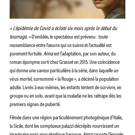
« L’épidémie de Covid a éclaté six mois après le début du
tournage. »
D’emblée, le spectateur est prévenu : toute
ressemblance entre l’œuvre qui va suivre et l’actualité est
purement fortuite.
Anna
est l’adaptation, par son auteur, du
roman éponyme sorti chez Grasset en 2015. Une coïncidence
qui donne une saveur particulière à la série, dans laquelle un
virus mortel, surnommé « la Rouge », a décimé la population
adulte. Livrés à eux-mêmes, les enfants tentent de survivre, en
groupe ou en solo, avant que la maladie ne les rattrape dès les
premiers signes de puberté.
Filmée dans une région particulièrement photogénique d’Italie,
la Sicile, dont les somptueux palazzi décrépits nourrissent un
imaginaire post-apocalyptique baroque,
Anna
raconte l’épopée