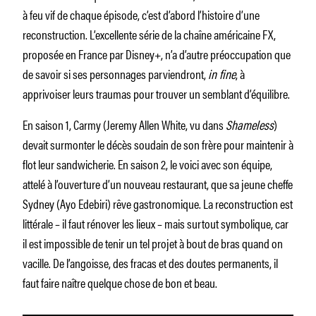
à feu vif de chaque épisode, c’est d’abord l’histoire d’une
reconstruction. L’excellente série de la chaîne américaine FX,
proposée en France par Disney+, n’a d’autre préoccupation que
de savoir si ses personnages parviendront,
in fine
, à
apprivoiser leurs traumas pour trouver un semblant d’équilibre.
En saison 1, Carmy (Jeremy Allen White, vu dans
Shameless
)
devait surmonter le décès soudain de son frère pour maintenir à
flot leur sandwicherie. En saison 2, le voici avec son équipe,
attelé à l’ouverture d’un nouveau restaurant, que sa jeune cheffe
Sydney (Ayo Edebiri) rêve gastronomique. La reconstruction est
littérale – il faut rénover les lieux – mais surtout symbolique, car
il est impossible de tenir un tel projet à bout de bras quand on
vacille. De l’angoisse, des fracas et des doutes permanents, il
faut faire naître quelque chose de bon et beau.