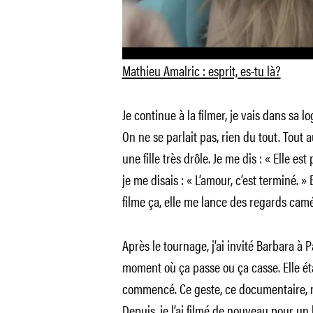
Mathieu Amalric : esprit, es-tu là?
Je continue à la filmer, je vais dans sa
On ne se parlait pas, rien du tout. Tout 
une fille très drôle. Je me dis : « Elle est 
je me disais : « L’amour, c’est terminé. »
filme ça, elle me lance des regards camé
Après le tournage, j’ai invité Barbara à Pa
moment où ça passe ou ça casse. Elle ét
commencé. Ce geste, ce documentaire, nou
Depuis, je l’ai filmé de nouveau pour un 