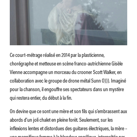
Ce court-métrage réalisé en 2014 par la plasticienne,
chorégraphe et metteuse en scène franco-autrichienne Gisèle
Vienne accompagne un morceau du crooner Scott Walker, en
collaboration avec le groupe de drone métal Sunn O))). Imaginé
pour la chanson, il engouffre ses spectateurs dans un mystère
qui restera entier, du début à la fin.
On devine que ce sont une mère et son fils qui s’embrassent aux
abords d’un joli chalet en pleine forêt. Seulement, sur les
inflexions lentes et distordues des guitares électriques, la mère –
une magnifique femme à la blondeur angélique, interprétée par