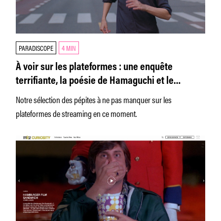
PARADISCOPE
4 MIN
À voir sur les plateformes : une enquête
terrifiante, la poésie de Hamaguchi et le
portrait d’une héroïne à contre-temps
Notre sélection des pépites à ne pas manquer sur les
plateformes de streaming en ce moment.