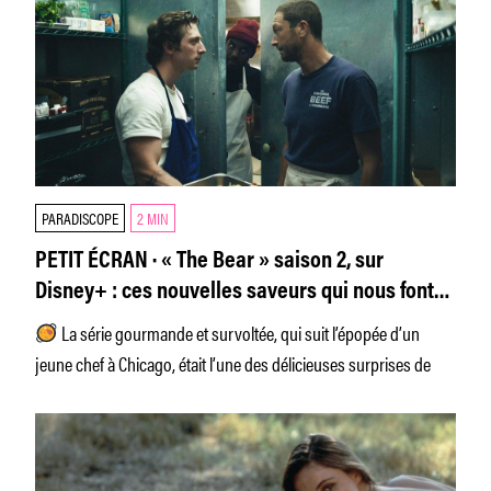
PARADISCOPE
2 MIN
PETIT ÉCRAN · « The Bear » saison 2, sur
Disney+ : ces nouvelles saveurs qui nous font
dire qu’elle est très réussie
La série gourmande et survoltée, qui suit l’épopée d’un
jeune chef à Chicago, était l’une des délicieuses surprises de