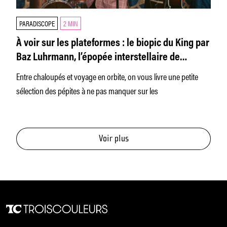
PARADISCOPE
2 MIN
À voir sur les plateformes : le biopic du King par
Baz Luhrmann, l’épopée interstellaire de
Christopher Nolan et une nouvelle série
Entre chaloupés et voyage en orbite, on vous livre une petite
western
sélection des pépites à ne pas manquer sur les
Voir plus