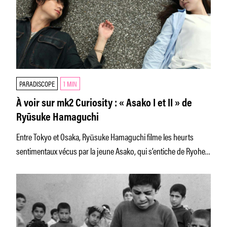
PARADISCOPE
1 MIN
À voir sur mk2 Curiosity : « Asako I et II » de
Ryūsuke Hamaguchi
Entre Tokyo et Osaka, Ryūsuke Hamaguchi filme les heurts
sentimentaux vécus par la jeune Asako, qui s’entiche de Ryohei,
sosie