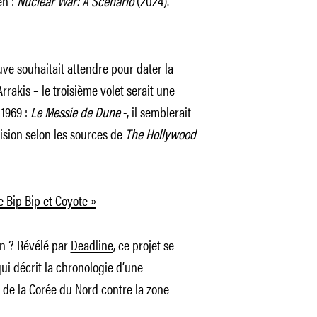
en :
Nuclear War: A Scenario
(2024).
ve souhaitait attendre pour dater la
rakis – le troisième volet serait une
 1969 :
Le Messie de Dune
-, il semblerait
cision selon les sources de
The Hollywood
e Bip Bip et Coyote »
ion ? Révélé par
Deadline
, ce projet se
qui décrit la chronologie d’une
 de la Corée du Nord contre la zone