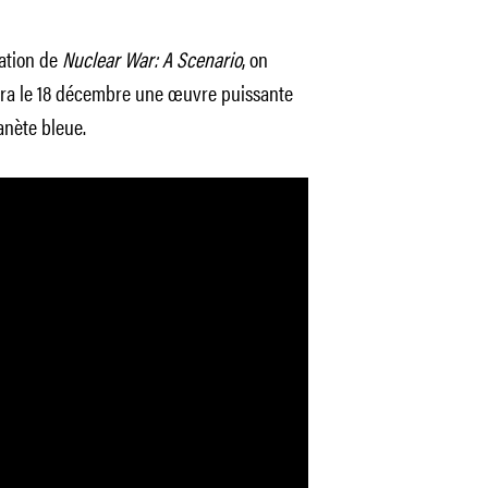
ation de
Nuclear War: A Scenario
, on
era le 18 décembre une œuvre puissante
lanète bleue.