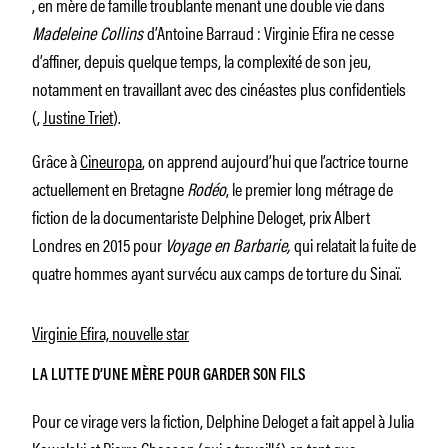
, en mère de famille troublante menant une double vie dans
Madeleine Collins
d’Antoine Barraud : Virginie Efira ne cesse
d’affiner, depuis quelque temps, la complexité de son jeu,
notamment en travaillant avec des cinéastes plus confidentiels
(,
Justine Triet
).
Grâce à
Cineuropa
, on apprend aujourd’hui que l’actrice tourne
actuellement en Bretagne
Rodéo
, le premier long métrage de
fiction de la documentariste Delphine Deloget, prix Albert
Londres en 2015 pour
Voyage en Barbarie,
qui relatait la fuite de
quatre hommes ayant survécu aux camps de torture du Sinaï.
Virginie Efira, nouvelle star
LA LUTTE D’UNE MÈRE POUR GARDER SON FILS
Pour ce virage vers la fiction, Delphine Deloget a fait appel à Julia
Kowalski et Pierre Chosson (qui a travaillé) en tant que