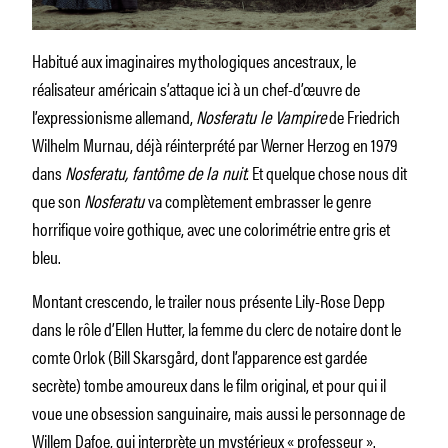
Habitué aux imaginaires mythologiques ancestraux, le
réalisateur américain s’attaque ici à un chef-d’œuvre de
l’expressionisme allemand,
Nosferatu le Vampire
de Friedrich
Wilhelm Murnau, déjà réinterprété par Werner Herzog en 1979
dans
Nosferatu, fantôme de la nuit
. Et quelque chose nous dit
que son
Nosferatu
va complètement embrasser le genre
horrifique voire gothique, avec une colorimétrie entre gris et
bleu.
Montant crescendo, le trailer nous présente Lily-Rose Depp
dans le rôle d’Ellen Hutter, la femme du clerc de notaire dont le
comte Orlok (Bill Skarsgård, dont l’apparence est gardée
secrète) tombe amoureux dans le film original, et pour qui il
voue une obsession sanguinaire, mais aussi le personnage de
Willem Dafoe, qui interprète un mystérieux « professeur ».