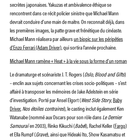
secrètes japonaises. Yakuzas et ambivalence éthique se
rencontrent dans ce récit policier sinistre que Michael Mann
devrait conduire d’une main de maitre. On reconnaît déjà, dans
les premières images, la patte grave et frénétique du cinéaste.
Michael Mann réalisera par ailleurs
un biopic sur les péripéties
d’Enzo Ferrari (Adam Driver)
, qui sortira l’année prochaine.
Michael Mann ramène « Heat » à la vie sous la forme d’un roman
Le dramaturge et scénariste J. T. Rogers (
Oslo
,
Blood and Gifts
)
– enclin aux sujets concernant les crises socio-politiques – s’est
affairé à transposer les mémoires de Jake Adelstein en série
d’investigation. Porté par Ansel Elgort (
West Side Story
,
Baby
Driver
,
Nos étoiles contraires
), le casting inclut également Ken
Watanabe (nommé aux Oscars pour son rôle dans
Le Dernier
Samouraï
en 2003), Rinko Kikuchi (
Babe
l), Rachel Keller (
Fargo
)
et Ella Rumpf (
Grave
), ainsi que Hideaki Ito, Show Kasamatsu et