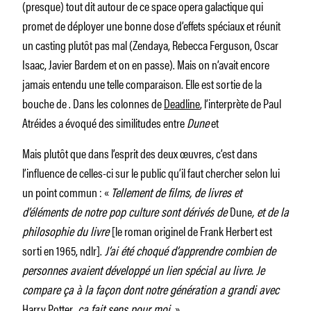
(presque) tout dit autour de ce space opera galactique qui
promet de déployer une bonne dose d’effets spéciaux et réunit
un casting plutôt pas mal (Zendaya, Rebecca Ferguson, Oscar
Isaac, Javier Bardem et on en passe). Mais on n’avait encore
jamais entendu une telle comparaison. Elle est sortie de la
bouche de . Dans les colonnes de
Deadline
, l’interprète de Paul
Atréides a évoqué des similitudes entre
Dune
et
Mais plutôt que dans l’esprit des deux œuvres, c’est dans
l’influence de celles-ci sur le public qu’il faut chercher selon lui
un point commun : «
Tellement de films, de livres et
d’éléments de notre pop culture sont dérivés de
Dune
, et de la
philosophie du livre
[le roman originel de Frank Herbert est
sorti en 1965, ndlr].
J’ai été choqué d’apprendre combien de
personnes avaient développé un lien spécial au livre. Je
compare ça à la façon dont notre génération a grandi avec
Harry Potter
, ça fait sens pour moi.
»