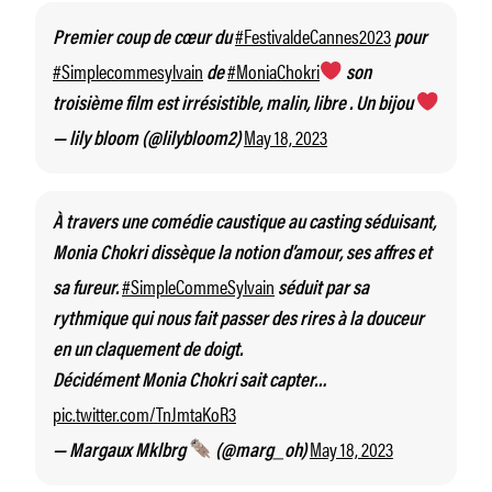
#FestivaldeCannes2023
Premier coup de cœur du
pour
#Simplecommesylvain
#MoniaChokri
de
son
troisième film est irrésistible, malin, libre . Un bijou
May 18, 2023
— lily bloom (@lilybloom2)
À travers une comédie caustique au casting séduisant,
Monia Chokri dissèque la notion d’amour, ses affres et
#SimpleCommeSylvain
sa fureur.
séduit par sa
rythmique qui nous fait passer des rires à la douceur
en un claquement de doigt.
Décidément Monia Chokri sait capter…
pic.twitter.com/TnJmtaKoR3
May 18, 2023
— Margaux Mklbrg
(@marg_oh)