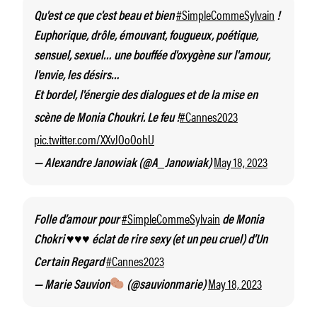
#SimpleCommeSylvain
Qu'est ce que c'est beau et bien
!
Euphorique, drôle, émouvant, fougueux, poétique,
sensuel, sexuel… une bouffée d'oxygène sur l'amour,
l'envie, les désirs…
Et bordel, l'énergie des dialogues et de la mise en
#Cannes2023
scène de Monia Choukri. Le feu !
pic.twitter.com/XXvJOoOohU
May 18, 2023
— Alexandre Janowiak (@A_Janowiak)
#SimpleCommeSylvain
Folle d’amour pour
de Monia
Chokri ♥️♥️♥️ éclat de rire sexy (et un peu cruel) d’Un
#Cannes2023
Certain Regard
May 18, 2023
— Marie Sauvion
(@sauvionmarie)