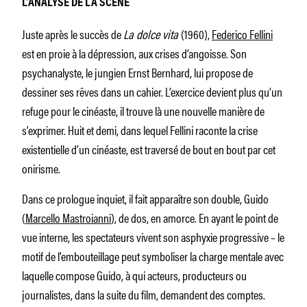
L’ANALYSE DE LA SCÈNE
Juste après le succès de
La dolce vita
(1960),
Federico Fellini
est en proie à la dépression, aux crises d’angoisse. Son
psychanalyste, le jungien Ernst Bernhard, lui propose de
dessiner ses rêves dans un cahier. L’exercice devient plus qu’un
refuge pour le cinéaste, il trouve là une nouvelle manière de
s’exprimer. Huit et demi, dans lequel Fellini raconte la crise
existentielle d’un cinéaste, est traversé de bout en bout par cet
onirisme.
Dans ce prologue inquiet, il fait apparaître son double, Guido
(
Marcello Mastroianni
), de dos, en amorce. En ayant le point de
vue interne, les spectateurs vivent son asphyxie progressive – le
motif de l’embouteillage peut symboliser la charge mentale avec
laquelle compose Guido, à qui acteurs, producteurs ou
journalistes, dans la suite du film, demandent des comptes.