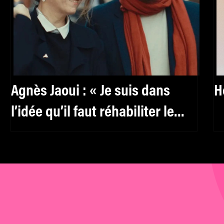
Agnès Jaoui : « Je suis dans
H
l’idée qu’il faut réhabiliter le
féminin, y compris pour les
hommes »