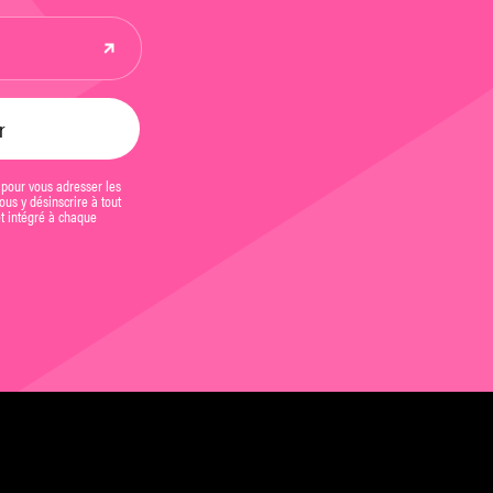
 pour vous adresser les
us y désinscrire à tout
et intégré à chaque