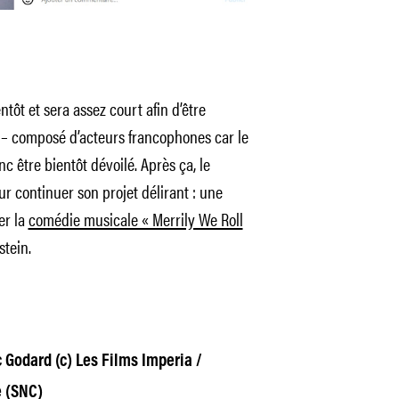
ôt et sera assez court afin d’être
g – composé d’acteurs francophones car le
nc être bientôt dévoilé. Après ça, le
ur continuer son projet délirant : une
er la
comédie musicale « Merrily We Roll
stein.
 Godard (c) Les Films Imperia /
e (SNC)