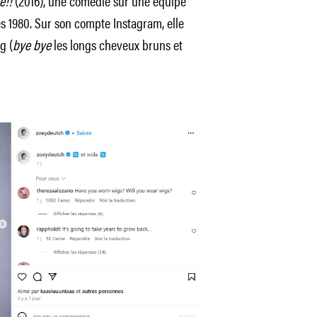
e!!
(2016), une comédie sur une équipe
s 1980. Sur son compte Instagram, elle
g (
bye bye
les longs cheveux bruns et