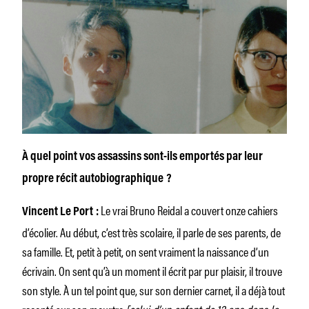
À quel point vos assassins sont-ils emportés par leur
propre récit autobiographique ?
Le vrai Bruno Reidal a couvert onze cahiers
Vincent Le Port :
d’écolier. Au début, c’est très scolaire, il parle de ses parents, de
sa famille. Et, petit à petit, on sent vraiment la naissance d’un
écrivain. On sent qu’à un moment il écrit par pur plaisir, il trouve
son style. À un tel point que, sur son dernier carnet, il a déjà tout
raconté sur son meurtre
[celui d’un enfant de 12 ans dans la