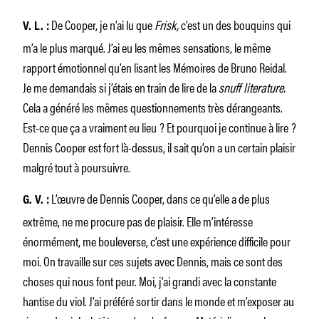
De Cooper, je n’ai lu que
Frisk,
c’est un des bouquins qui
V. L. :
m’a le plus marqué. J’ai eu les mêmes sensations, le même
rapport émotionnel qu’en lisant les Mémoires de Bruno Reidal.
Je me demandais si j’étais en train de lire de la
snuff literature.
Cela a généré les mêmes questionnements très dérangeants.
Est-ce que ça a vraiment eu lieu ? Et pourquoi je continue à lire ?
Dennis Cooper est fort là-dessus, il sait qu’on a un certain plaisir
malgré tout à poursuivre.
L’œuvre de Dennis Cooper, dans ce qu’elle a de plus
G. V. :
extrême, ne me procure pas de plaisir. Elle m’intéresse
énormément, me bouleverse, c’est une expérience difficile pour
moi. On travaille sur ces sujets avec Dennis, mais ce sont des
choses qui nous font peur. Moi, j’ai grandi avec la constante
hantise du viol. J’ai préféré sortir dans le monde et m’exposer au