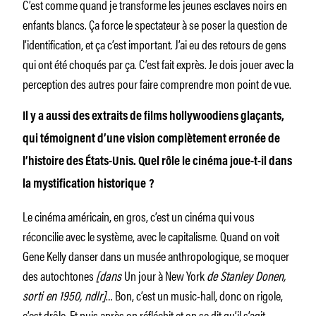
C’est comme quand je transforme les jeunes esclaves noirs en
enfants blancs. Ça force le spectateur à se poser la question de
l’identification, et ça c’est important. J’ai eu des retours de gens
qui ont été choqués par ça. C’est fait exprès. Je dois jouer avec la
perception des autres pour faire comprendre mon point de vue.
Il y a aussi des extraits de films hollywoodiens glaçants,
qui témoignent d’une vision complètement erronée de
l’histoire des États-Unis. Quel rôle le cinéma joue-t-il dans
la mystification historique ?
Le cinéma américain, en gros, c’est un cinéma qui vous
réconcilie avec le système, avec le capitalisme. Quand on voit
Gene Kelly danser dans un musée anthropologique, se moquer
des autochtones
[dans
Un jour à New York
de Stanley Donen,
sorti en 1950, ndlr]
… Bon, c’est un music-hall, donc on rigole,
c’est drôle. Et puis après on réfléchit et on se dit qu’il s’agit