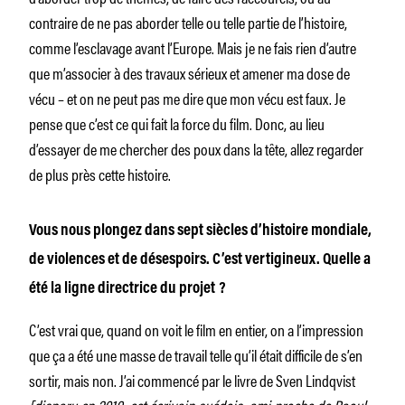
contraire de ne pas aborder telle ou telle partie de l’histoire,
comme l’esclavage avant l’Europe. Mais je ne fais rien d’autre
que m’associer à des travaux sérieux et amener ma dose de
vécu – et on ne peut pas me dire que mon vécu est faux. Je
pense que c’est ce qui fait la force du film. Donc, au lieu
d’essayer de me chercher des poux dans la tête, allez regarder
de plus près cette histoire.
Vous nous plongez dans sept siècles d’histoire mondiale,
de violences et de désespoirs. C’est vertigineux. Quelle a
été la ligne directrice du projet ?
C’est vrai que, quand on voit le film en entier, on a l’impression
que ça a été une masse de travail telle qu’il était difficile de s’en
sortir, mais non. J’ai commencé par le livre de Sven Lindqvist
[disparu en 2019, cet écrivain suédois, ami proche de Raoul