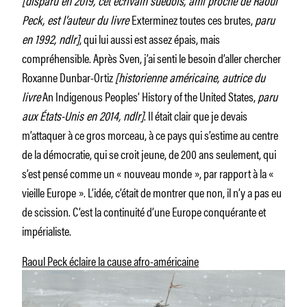
Peck, est l’auteur du livre
Exterminez toutes ces brutes,
paru
en 1992, ndlr]
, qui lui aussi est assez épais, mais
compréhensible. Après Sven, j’ai senti le besoin d’aller chercher
Roxanne Dunbar-­Ortiz
[historienne américaine, autrice du
livre
An Indigenous Peoples’ History of the United States,
paru
aux États-Unis en 2014, ndlr]
. Il était clair que je devais
m’attaquer à ce gros morceau, à ce pays qui s’estime au centre
de la démocratie, qui se croit jeune, de 200 ans seulement, qui
s’est pensé comme un « nouveau monde », par rapport à la «
vieille Europe ». L’idée, c’était de montrer que non, il n’y a pas eu
de scission. C’est la continuité d’une Europe conquérante et
impérialiste.
Raoul Peck éclaire la cause afro-américaine