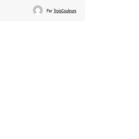
Par
TroisCouleurs