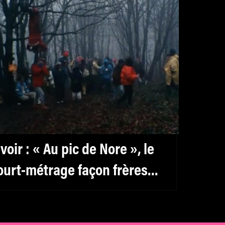
 voir : « Au pic de Nore », le
ourt-métrage façon frères
umières d’Alain Guiraudie