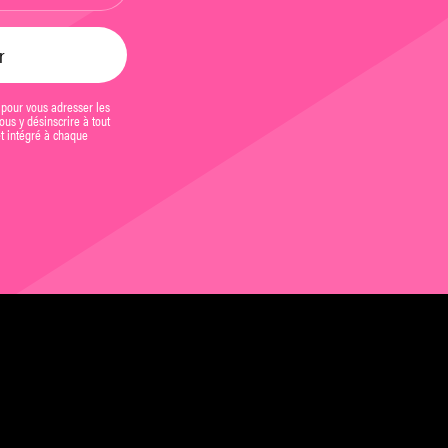
 pour vous adresser les
us y désinscrire à tout
et intégré à chaque