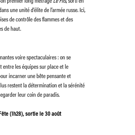
Son premier long métrage
Le Fils
, sorti en
ans une unité d’élite de l’armée russe. Ici,
geoises de contrôle des flammes et des
es de haut.
nantes voire spectaculaires : on se
 entre les équipes sur place et le
pour incarner une bête pensante et
lus restent la détermination et la sérénité
garder leur coin de paradis.
ête (1h28), sortie le 30 août