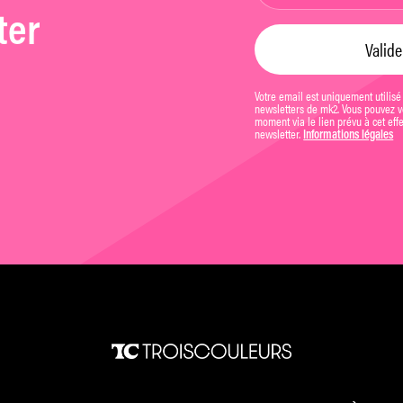
ter
Votre email est uniquement utilisé
newsletters de mk2. Vous pouvez vo
moment via le lien prévu à cet eff
newsletter.
Informations légales