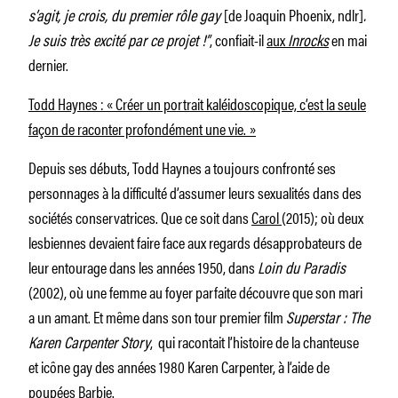
s’agit, je crois, du premier rôle gay
[de Joaquin Phoenix, ndlr]
.
Je suis très excité par ce projet !”
, confiait-il
aux
Inrocks
en mai
dernier.
Todd Haynes : « Créer un portrait kaléidoscopique, c’est la seule
façon de raconter profondément une vie. »
Depuis ses débuts, Todd Haynes a toujours confronté ses
personnages à la difficulté d’assumer leurs sexualités dans des
sociétés conservatrices. Que ce soit dans
Carol
(2015); où deux
lesbiennes devaient faire face aux regards désapprobateurs de
leur entourage dans les années 1950, dans
Loin du Paradis
(2002), où une femme au foyer parfaite découvre que son mari
a un amant. Et même dans son tour premier film
Superstar : The
Karen Carpenter Story
, qui racontait l’histoire de la chanteuse
et icône gay des années 1980 Karen Carpenter, à l’aide de
poupées Barbie.