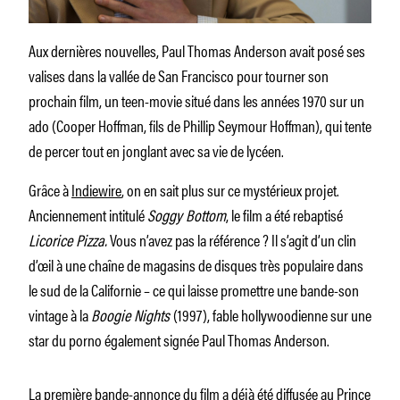
Aux dernières nouvelles, Paul Thomas Anderson avait posé ses
valises dans la vallée de San Francisco pour tourner son
prochain film, un teen-movie situé dans les années 1970 sur un
ado (Cooper Hoffman, fils de Phillip Seymour Hoffman), qui tente
de percer tout en jonglant avec sa vie de lycéen.
Grâce à
Indiewire
, on en sait plus sur ce mystérieux projet.
Anciennement intitulé
Soggy Bottom
, le film a été rebaptisé
Licorice Pizza.
Vous n’avez pas la référence ? Il s’agit d’un clin
d’œil à une chaîne de magasins de disques très populaire dans
le sud de la Californie – ce qui laisse promettre une bande-son
vintage à la
Boogie Nights
(1997), fable hollywoodienne sur une
star du porno également signée Paul Thomas Anderson.
La première bande-annonce du film a déjà été diffusée au Prince