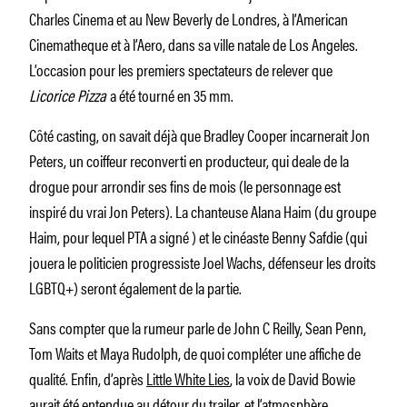
Charles Cinema et au New Beverly de Londres, à l’American
Cinematheque et à l’Aero, dans sa ville natale de Los Angeles.
L’occasion pour les premiers spectateurs de relever que
Licorice Pizza
a été tourné en 35 mm.
Côté casting, on savait déjà que Bradley Cooper incarnerait Jon
Peters, un coiffeur reconverti en producteur, qui deale de la
drogue pour arrondir ses fins de mois (le personnage est
inspiré du vrai Jon Peters). La chanteuse Alana Haim (du groupe
Haim, pour lequel PTA a signé ) et le cinéaste Benny Safdie (qui
jouera le politicien progressiste Joel Wachs, défenseur les droits
LGBTQ+) seront également de la partie.
Sans compter que la rumeur parle de John C Reilly, Sean Penn,
Tom Waits et Maya Rudolph, de quoi compléter une affiche de
qualité. Enfin, d’après
Little White Lies
, la voix de David Bowie
aurait été entendue au détour du trailer, et l’atmosphère