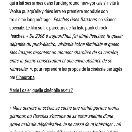
qui a fait ses armes dans l’underground new-yorkais s’invite à
Venise puisqu’elle y dévoilera en première mondiale son
troisième long métrage :
Peaches Goes Bananas
, en séance
spéciale. Le film suit le parcours de l’artiste punk et rock
Peaches. «
De 2006 à aujourd’hui, j’ai filmé Peaches, la queen
déjantée du punk-électro, véritable icône féministe et queer.
Mes images racontent un moment charnière de sa carrière,
entre la pleine consécration et une envie obstinée de se
réinventer
», pour reprendre les propos de la cinéaste partagés
par
Cineuropa
.
Marie Losier, quelle cinéphile es-tu ?
«
Mais derrière la scène, se cache une réalité parfois moins
glamour, où Peaches s’occupe de sa sœur atteinte d’une
grave maladie dégénérative. Je ne cesse de m’interroger : où
puise-t-elle cette énergie débordante et sans limites ? Cette