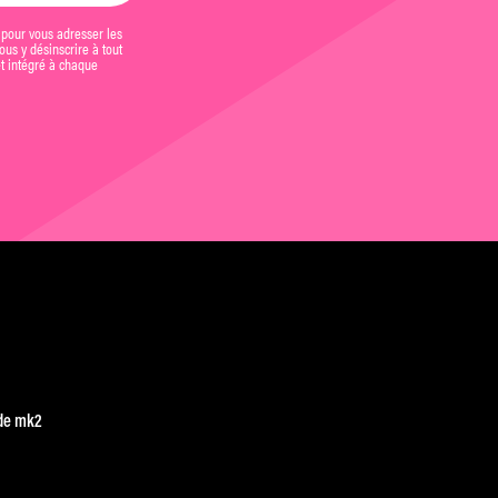
 pour vous adresser les
us y désinscrire à tout
et intégré à chaque
de mk2