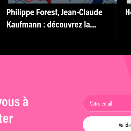
Philippe Forest, Jean-Claude
H
Kaufmann : découvrez la
sélection livres de mk2 Institut
vous à
ter