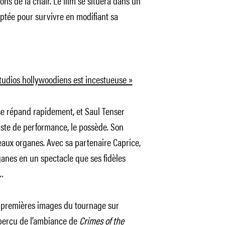
ns de la chair. Le film se situera dans un
aptée pour survivre en modifiant sa
tudios hollywoodiens est incestueuse »
e répand rapidement, et Saul Tenser
iste de performance, le possède. Son
aux organes. Avec sa partenaire Caprice,
ganes en un spectacle que ses fidèles
l…
es premières images du tournage sur
aperçu de l’ambiance de
Crimes of the