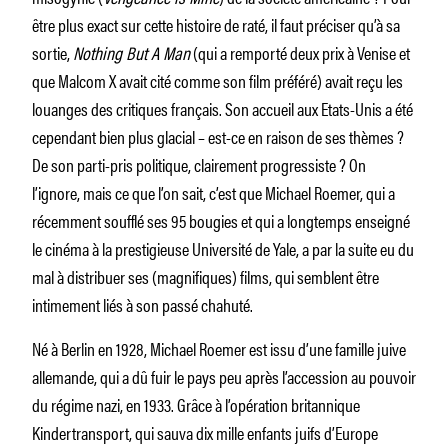
être plus exact sur cette histoire de raté, il faut préciser qu’à sa
sortie,
Nothing But A Man
(qui a remporté deux prix à Venise et
que Malcom X avait cité comme son film préféré) avait reçu les
louanges des critiques français. Son accueil aux Etats-Unis a été
cependant bien plus glacial – est-ce en raison de ses thèmes ?
De son parti-pris politique, clairement progressiste ? On
l’ignore, mais ce que l’on sait, c’est que Michael Roemer, qui a
récemment soufflé ses 95 bougies et qui a longtemps enseigné
le cinéma à la prestigieuse Université de Yale, a par la suite eu du
mal à distribuer ses (magnifiques) films, qui semblent être
intimement liés à son passé chahuté.
Né à Berlin en 1928, Michael Roemer est issu d’une famille juive
allemande, qui a dû fuir le pays peu après l’accession au pouvoir
du régime nazi, en 1933. Grâce à l’opération britannique
Kindertransport, qui sauva dix mille enfants juifs d’Europe