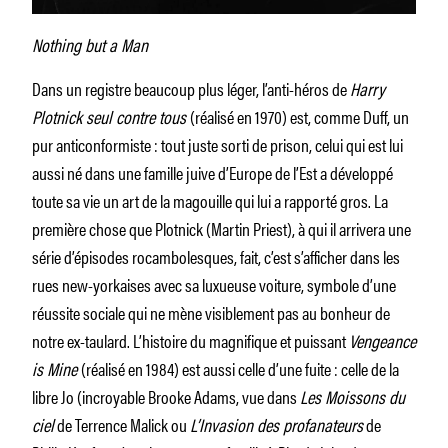
Nothing but a Man
Dans un registre beaucoup plus léger, l’anti-héros de
Harry
Plotnick seul contre tous
(réalisé en 1970) est, comme Duff, un
pur anticonformiste : tout juste sorti de prison, celui qui est lui
aussi né dans une famille juive d’Europe de l’Est a développé
toute sa vie un art de la magouille qui lui a rapporté gros. La
première chose que Plotnick (Martin Priest), à qui il arrivera une
série d’épisodes rocambolesques, fait, c’est s’afficher dans les
rues new-yorkaises avec sa luxueuse voiture, symbole d’une
réussite sociale qui ne mène visiblement pas au bonheur de
notre ex-taulard. L’histoire du magnifique et puissant
Vengeance
is Mine
(réalisé en 1984) est aussi celle d’une fuite : celle de la
libre Jo (incroyable Brooke Adams, vue dans
Les Moissons du
ciel
de Terrence Malick ou
L’Invasion des profanateurs
de