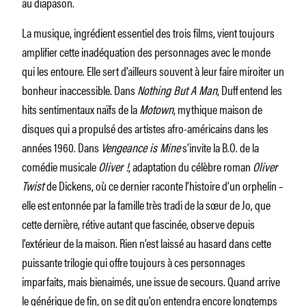
au diapason.
La musique, ingrédient essentiel des trois films, vient toujours
amplifier cette inadéquation des personnages avec le monde
qui les entoure. Elle sert d’ailleurs souvent à leur faire miroiter un
bonheur inaccessible. Dans
Nothing But A Man
, Duff entend les
hits sentimentaux naïfs de la
Motown
, mythique maison de
disques qui a propulsé des artistes afro-américains dans les
années 1960. Dans
Vengeance is Mine
s’invite la B.O. de la
comédie musicale
Oliver !
, adaptation du célèbre roman
Oliver
Twist
de Dickens, où ce dernier raconte l’histoire d’un orphelin –
elle est entonnée par la famille très tradi de la sœur de Jo, que
cette dernière, rétive autant que fascinée, observe depuis
l’extérieur de la maison. Rien n’est laissé au hasard dans cette
puissante trilogie qui offre toujours à ces personnages
imparfaits, mais bienaimés, une issue de secours. Quand arrive
le générique de fin, on se dit qu’on entendra encore longtemps