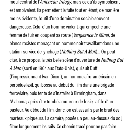
motif central de l’
American Trilogy
, mais ce qu’ils symbolisent
est ambivalent. Ils permettent la fuite tout en étant, de manière
moins évidente, l’outil d’une domination sociale souvent
dangereuse. Celui d’un homme violent, qui empêche une
femme de fuir en coupant sa route (
Vengeance is Mine
), de
blancs racistes menaçant un homme noir travaillant dans une
station-service de lynchage (
Nothing But A Man
)… On peut
citer, à ce propos, la très belle scène d’ouverture de
Nothing But
A Man
(sorti en 1964 aux Etats-Unis), qui suit Duff
(l’impressionnant Ivan Dixon), un homme afro-américain en
perpétuel exil, qui bosse au début du film dans une brigade
ferroviaire, puis tente de s’installer à Birmingham, dans
l’Alabama, après être tombé amoureux de Josie, la fille d’un
pasteur. Au début du film, donc, on est assaillis par le bruit des
marteaux piqueurs. La caméra, posée un peu au-dessus du sol,
filme longuement les rails. Ce chemin tracé pour ne pas faire