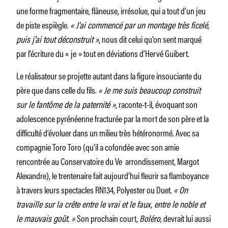
une forme fragmentaire, flâneuse, irrésolue, qui a tout d’un jeu
de piste espiègle.
« J’ai commencé par un montage très ficelé,
puis j’ai tout déconstruit »
, nous dit celui qu’on sent marqué
par l’écriture du « je » tout en déviations d’Hervé Guibert.
Le réalisateur se projette autant dans la figure insouciante du
père que dans celle du fils.
« Je me suis beaucoup construit
sur le fantôme de la paternité »
, raconte-t-il, évoquant son
adolescence pyrénéenne fracturée par la mort de son père et la
difficulté d’évoluer dans un milieu très hétéronormé. Avec sa
compagnie Toro Toro (qu’il a cofondée avec son amie
rencontrée au Conservatoire du Ve arrondissement, Margot
Alexandre), le trentenaire fait aujourd’hui fleurir sa flamboyance
à travers leurs spectacles RN134, Polyester ou Duet.
« On
travaille sur la crête entre le vrai et le faux, entre le noble et
le mauvais goût. »
Son prochain court,
Boléro
, devrait lui aussi