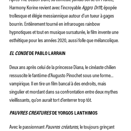
Harmony Korine revient avec l’incroyable
Aggro Dr1ft,
épopée
trollesque et élégie messiannique autour d’un tueur à gages
bourrin. Entièrement tourné en infrarouges rainbow
hypnotiques et tout en musique sursaturée, le film invente une
esthétique pour les années 2020, aussi folle que mélancolique.
EL CONDE
DE PABLO LARRAIN
Deux ans après celui de la princesse Diana, le cinéaste chilien
ressuscite le fantôme d’Augusto Pinochet sous une forme…
vampirique. Il en tire un film bancal à des endroits, mais
singulier et mordant dans sa confrontation entre deux mythes
vieillissants, qu’on aurait tort d’enterrer trop tôt.
PAUVRES CREATURES
DE YORGOS LANTHIMOS
Avec le passionnant
Pauvres créatures
, le toujours grinçant