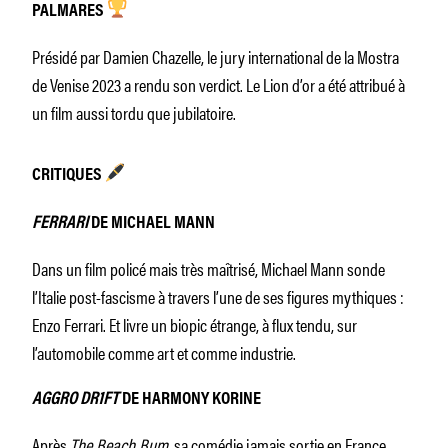
PALMARES
Présidé par Damien Chazelle, le jury international de la Mostra
de Venise 2023 a rendu son verdict. Le Lion d’or a été attribué à
un film aussi tordu que jubilatoire.
CRITIQUES
FERRARI
DE MICHAEL MANN
Dans un film policé mais très maîtrisé, Michael Mann sonde
l’Italie post-fascisme à travers l’une de ses figures mythiques :
Enzo Ferrari. Et livre un biopic étrange, à flux tendu, sur
l’automobile comme art et comme industrie.
AGGRO DR1FT
DE HARMONY KORINE
Après
The Beach Bum
, sa comédie jamais sortie en France,