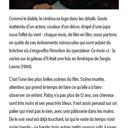
Comme le diable, le cinéma se loge dans les détails. Geste
inattendu d’un acteur, couleur d’un décor, drapé d’une jupe
sous l’effet du vent : chaque mois, de film en film, nous partons
en quête de ces événements minuscules qui sont autant de
brèches où s’engouffre l’émotion du spectateur. Ce mois-ci : la
cerise sur le gâteau d’Il était une fois en Amérique de Sergio
Leone (1984).
C’est l’une des plus belles scènes du film. Scène muette,
attentive, qui prend le temps de faire ce qu’elle a à faire :
observer un enfant. Patsy n’a pas plus de 12 ans, ses cheveux
sont très noirs et ses yeux très bleus. Il est assis penaud sur un
palier qui n’est pas le sien, avec une pâtisserie dans les mains.
De le voir seul est déjà touchant, lui qui le reste du temps n’est
qu’en bande – sa bande, trois autres petits voyous juifs à joues