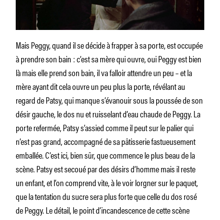
Mais Peggy, quand il se décide à frapper à sa porte, est occupée
à prendre son bain : c’est sa mère qui ouvre, oui Peggy est bien
là mais elle prend son bain, il va falloir attendre un peu – et la
mère ayant dit cela ouvre un peu plus la porte, révélant au
regard de Patsy, qui manque s’évanouir sous la poussée de son
désir gauche, le dos nu et ruisselant d’eau chaude de Peggy. La
porte refermée, Patsy s’assied comme il peut sur le palier qui
n’est pas grand, accompagné de sa pâtisserie fastueusement
emballée. C’est ici, bien sûr, que commence le plus beau de la
scène. Patsy est secoué par des désirs d’homme mais il reste
un enfant, et l’on comprend vite, à le voir lorgner sur le paquet,
que la tentation du sucre sera plus forte que celle du dos rosé
de Peggy. Le détail, le point d’incandescence de cette scène