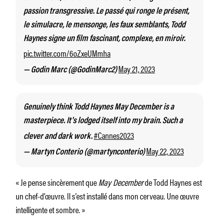
passion transgressive. Le passé qui ronge le présent,
le simulacre, le mensonge, les faux semblants, Todd
Haynes signe un film fascinant, complexe, en miroir.
pic.twitter.com/6oZxeUMmha
May 21, 2023
— Godin Marc (@GodinMarc2)
Genuinely think Todd Haynes May December is a
masterpiece. It's lodged itself into my brain. Such a
#Cannes2023
clever and dark work.
May 22, 2023
— Martyn Conterio (@martynconterio)
« Je pense sincèrement que
May December
de Todd Haynes est
un chef-d’œuvre. Il s’est installé dans mon cerveau. Une œuvre
intelligente et sombre. »