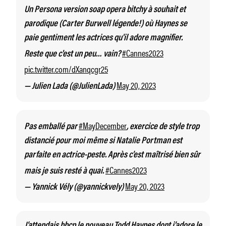
Un Persona version soap opera bitchy à souhait et
parodique (Carter Burwell légende!) où Haynes se
paie gentiment les actrices qu'il adore magnifier.
#Cannes2023
Reste que c'est un peu… vain?
pic.twitter.com/dXanqcgr25
May 20, 2023
— Julien Lada (@JulienLada)
#MayDecember
Pas emballé par
, exercice de style trop
distancié pour moi même si Natalie Portman est
parfaite en actrice-peste. Après c’est maîtrisé bien sûr
#Cannes2023
mais je suis resté à quai.
May 20, 2023
— Yannick Vély (@yannickvely)
J’attendais bbcp le nouveau Todd Haynes dont j’adore le