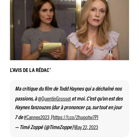
L’AVIS DE LA RÉDAC’
Ma critique du film de Todd Haynes qui a déchaîné nos
@QuentinGrosset
passions, à
et moi. C'est qu'on est des
Haynes fanzouzes (dur à prononcer ça, surtout en jour
#Cannes2023
https://t.co/2hupotw7PI
7 de
)
May 22, 2023
— Timé Zoppé (@TimeZoppe)