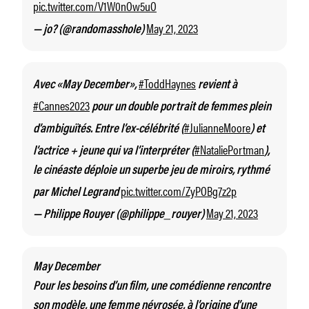
pic.twitter.com/V1W0nOw5uO
May 21, 2023
— jo? (@randomasshoIe)
#ToddHaynes
Avec «May December»,
revient à
#Cannes2023
pour un double portrait de femmes plein
#JulianneMoore
d’ambiguïtés. Entre l’ex-célébrité (
) et
#NataliePortman
l’actrice + jeune qui va l’interpréter (
),
le cinéaste déploie un superbe jeu de miroirs, rythmé
pic.twitter.com/ZyPOBg7z2p
par Michel Legrand
May 21, 2023
— Philippe Rouyer (@philippe_rouyer)
May December
Pour les besoins d’un film, une comédienne rencontre
son modèle, une femme névrosée, à l’origine d’une