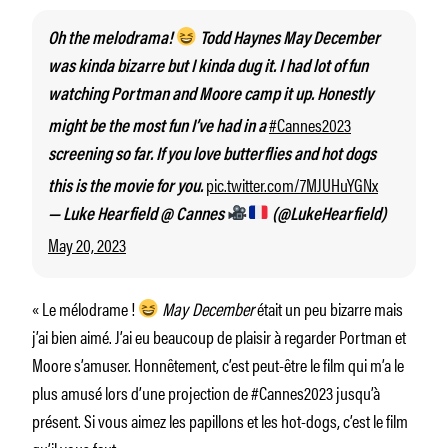
Oh the melodrama!
Todd Haynes May December
was kinda bizarre but I kinda dug it. I had lot of fun
watching Portman and Moore camp it up. Honestly
#Cannes2023
might be the most fun I’ve had in a
screening so far. If you love butterflies and hot dogs
pic.twitter.com/7MJUHuYGNx
this is the movie for you.
— Luke Hearfield @ Cannes
(@LukeHearfield)
May 20, 2023
« Le mélodrame !
May December
était un peu bizarre mais
j’ai bien aimé. J’ai eu beaucoup de plaisir à regarder Portman et
Moore s’amuser. Honnêtement, c’est peut-être le film qui m’a le
plus amusé lors d’une projection de #Cannes2023 jusqu’à
présent. Si vous aimez les papillons et les hot-dogs, c’est le film
qu’il vous faut. »