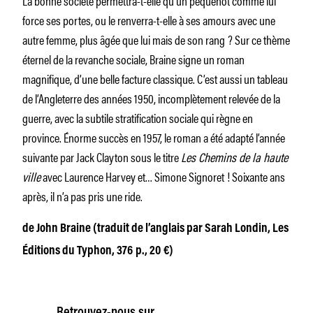
force ses portes, ou le renverra-t-elle à ses amours avec une
autre femme, plus âgée que lui mais de son rang ? Sur ce thème
éternel de la revanche sociale, Braine signe un roman
magnifique, d’une belle facture classique. C’est aussi un tableau
de l’Angleterre des années 1950, incomplètement relevée de la
guerre, avec la subtile stratification sociale qui règne en
province. Énorme succès en 1957, le roman a été adapté l’année
suivante par Jack Clayton sous le titre
Les Chemins de la haute
ville
avec Laurence Harvey et… Simone Signoret ! Soixante ans
après, il n’a pas pris une ride.
de John Braine (traduit de l’anglais par Sarah Londin, Les
Éditions du Typhon, 376 p., 20 €)
Retrouvez-nous sur