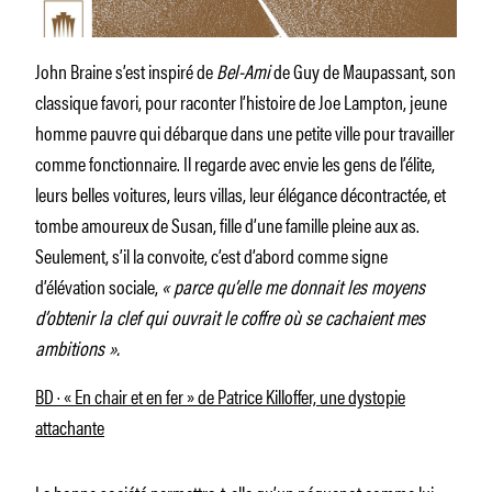
John Braine s’est inspiré de
Bel-Ami
de Guy de Maupassant, son
classique favori, pour raconter l’histoire de Joe Lampton, jeune
homme pauvre qui débarque dans une petite ville pour travailler
comme fonctionnaire. Il regarde avec envie les gens de l’élite,
leurs belles voitures, leurs villas, leur élégance décontractée, et
tombe amoureux de Susan, fille d’une famille pleine aux as.
Seulement, s’il la convoite, c’est d’abord comme signe
d’élévation sociale,
« parce qu’elle me donnait les moyens
d’obtenir la clef qui ouvrait le coffre où se cachaient mes
ambitions ».
BD · « En chair et en fer » de Patrice Killoffer, une dystopie
attachante
La bonne société permettra­-t-elle qu’un péquenot comme lui