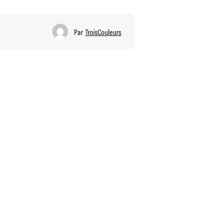
Par
TroisCouleurs