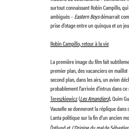
surtout connaissant Robin Campillo, qui
ambiguës –
Eastern Boys
démarrait comm
prise d’otage entre un quinqua et un je
Robin Campillo, retour à la vie
La première image du film fait subtileme
premier plan, des vacanciers en maillot
second plan, dans les airs, un avion dé
probablement l’arrivée d’intrus dans c
Tereszkiewicz
(
Les Amandiers
), Quim Gu
Vauselle se donneront la réplique dans 
Lanta politique sur la fin d’un ancien m
Östlund
et
L’Origine du mal
de
Sébastie