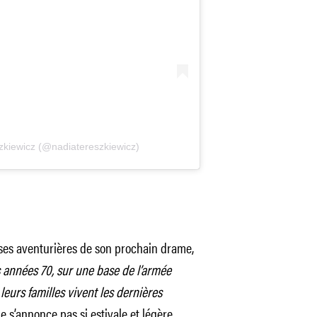
zkiewicz (@nadiatereszkiewicz)
esses aventurières de son prochain drame,
 années 70, sur une base de l’armée
 leurs familles vivent les dernières
 s’annonce pas si estivale et légère,