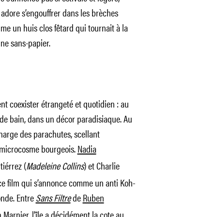
 adore s’engouffrer dans les brèches
e un huis clos fêtard qui tournait à la
une sans-papier.
nt coexister étrangeté et quotidien : au
 de bain, dans un décor paradisiaque. Au
charge des parachutes, scellant
e microcosme bourgeois.
Nadia
tiérrez (
Madeleine Collins
) et Charlie
ce film qui s’annonce comme un anti Koh-
onde. Entre
Sans Filtre
de
Ruben
n Marnier
, l’île a décidément la cote au