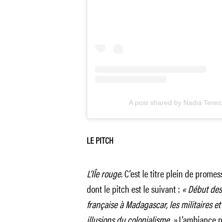
A post shared by Nadia Teres
LE PITCH
L’IÎe rouge.
C’est le titre plein de prom
dont le pitch est le suivant :
« Début des
française à Madagascar, les militaires et
illusions du colonialisme. »
L’ambiance ne