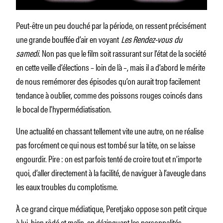
Peut-être un peu douché par la période, on ressent précisément
une grande bouffée d’air en voyant
Les
Rendez-vous du
samedi
. Non pas que le film soit rassurant sur l’état de la société
en cette veille d’élections – loin de là –, mais il a d’abord le mérite
de nous remémorer des épisodes qu’on aurait trop facilement
tendance à oublier, comme des poissons rouges coincés dans
le bocal de l’hypermédiatisation.
Une actualité en chassant tellement vite une autre, on ne réalise
pas forcément ce qui nous est tombé sur la tête, on se laisse
engourdir. Pire : on est parfois tenté de croire tout et n’importe
quoi, d’aller directement à la facilité, de naviguer à l’aveugle dans
les eaux troubles du complotisme.
À ce grand cirque médiatique, Peretjako oppose son petit cirque
à lui, bien rôdé et malin, en dézinguant les personnalités