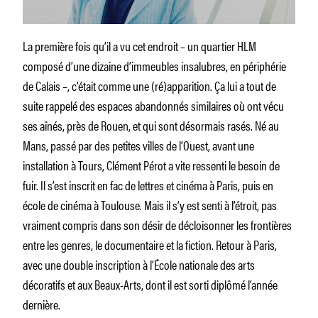
La première fois qu’il a vu cet endroit – un quartier HLM
composé d’une dizaine d’immeubles insalubres, en périphérie
de Calais –, c’était comme une (ré)apparition. Ça lui a tout de
suite rappelé des espaces abandonnés similaires où ont vécu
ses aînés, près de Rouen, et qui sont désormais rasés. Né au
Mans, passé par des petites villes de l’Ouest, avant une
installation à Tours, Clément Pérot a vite ressenti le besoin de
fuir. Il s’est inscrit en fac de lettres et cinéma à Paris, puis en
école de cinéma à Toulouse. Mais il s’y est senti à l’étroit, pas
vraiment compris dans son désir de décloisonner les frontières
entre les genres, le documentaire et la fiction. Retour à Paris,
avec une double inscription à l’École nationale des arts
décoratifs et aux Beaux-Arts, dont il est sorti diplômé l’année
dernière.