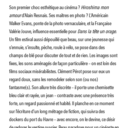
Son premier choc esthétique au cinéma ?
Hiroshima mon
amour
d’Alain Resnais. Ses maîtres en photo ? L’Américain
Walker Evans, ponte de la photo vernaculaire, et la Française
Valérie Jouve, influence essentielle pour
Dans la tête un orage.
Un film estival aussi dépouillé que beau, sur une jeunesse qui
s’ennuie, s’insulte, pêche, roule à vélo, se pose dans des
champs de blé pour discuter de tout et de rien. Les images sont
fixes, les sons aménagés de façon particulière – on est loin des
films sociaux misérabilistes. Clément Pérot pose sur eux un
regard doux, sans les remodeler selon son (ou nos)
fantasme(s). Son allure très discrète – il porte une chemisette
bleu clair et rayée, un jean – contraste avec une présence très
forte, un regard passionné et habité. Il planche en ce moment
sur l’écriture d’un long métrage de fiction, qui suivra des
dockers du port du Havre – avec encore, on le devine, ce désir
de redorer le vestige ouvrier. Beau paradoxe pour un cinéaste en