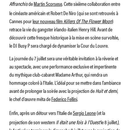
Affranchis
de
Martin Scorsese
. Cette sixième collaboration entre
le cinéaste américain et Robert De Niro (qui se sont retrouvés à
Cannes pour
leur nouveau film
Killers Of The Flower Moon
)
retrace la vie du gangster irlando-italien Henry Hill. Avant de
découvrir cette fresque historique à la mise en scène survoltée,
le DJ Busy P sera chargé de dynamiser la Cour du Louvre.
La journée du 7 juillet sera une véritable invitation à la rêverie et
au spectacle, avec une performance exclusive et impertinente
du mythique club-cabaret Madame Arthur, qui rendra un
hommage coloré à l’Italie. L’idéal pour se mettre dans l’ambiance
avant de prolonger la soirée avec la projection de
Huit et demi
,
le chef d’œuvre méta de
Federico Fellini
.
Enfin, après un détour vers l’Italie de
Sergio Leone
(et la
projection de son western
Il était une fois à l’Ouest
le 8 juillet
)
,
le festival se terminera le dimanche 9 juillet avec la projection de