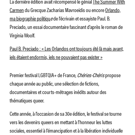
La dernière édition avait récompensé le génial
The Summer With
Carmen
du Grecque Zacharias Mavroeidis ou encore
Orlando,
ma biographie politiqu
e
de l’écrivain et essayiste Paul. B.
Preciado, un essai documentaire fascinant d’après le roman de
Virginia Woolf.
Paul B. Preciado : « Les Orlandos ont toujours été là mais avant,
iels étaient endormis, iels ne pouvaient pas exister »
Premier festival LGBTQIA+ de France,
Chéries-Chéris
propose
chaque année au public, une sélection de fictions,
documentaires et courts-métrages inédits autour des
thématiques queer.
Cette année, à l’occasion de sa 30e édition, le festival se tourne
vers les devenirs queers en mettant à l’honneur les luttes
sociales, essentiel à l’émancipation et à la libération individuelle