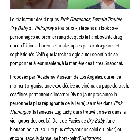
Le réalisateur des dingues
Pink Flamingos
,
Female Trouble
,
Cry Baby
ou
Hairspray
a toujours eu le sens du look : ses
personnages au premier rang desquels la flamboyante drag
queen Divine arborent les make-up les plus outrageants et
sophistiqués. Voilà que la technologie autorise enfin de se
pomponner à leur manière, à la manière des filtres Snapchat.
Proposés par l’
Academy Museum de Los Angeles
, qui en ce
moment organise une expo dédiée au cinéma du pape du trash,
ces filtres permettent d’incarner Divine (autoproclamée la
personne la plus répugnante de la Terre), sa mère dans
Pink
Flamingos
(la fameuse Egg Lady, qui a trouvé un sens dans la
vie : gober des oeufs), Délit-de-Faciès de
Cry Baby (
une
blouson noir au sourire plus effrayant que celui du Joker) ou
encore Tracy, la danseuse hors-pair d’
Hairspray
.