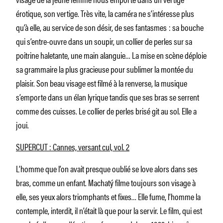
érotique, son vertige. Très vite, la caméra ne s’intéresse plus
qu’à elle, au service de son désir, de ses fantasmes : sa bouche
qui s’entre-ouvre dans un soupir, un collier de perles sur sa
poitrine haletante, une main alanguie… La mise en scène déploie
sa grammaire la plus gracieuse pour sublimer la montée du
plaisir. Son beau visage est filmé à la renverse, la musique
s’emporte dans un élan lyrique tandis que ses bras se serrent
comme des cuisses. Le collier de perles brisé git au sol. Elle a
joui.
SUPERCUT : Cannes, versant cul, vol. 2
L’homme que l’on avait presque oublié se love alors dans ses
bras, comme un enfant. Machatý filme toujours son visage à
elle, ses yeux alors triomphants et fixes… Elle fume, l’homme la
contemple, interdit, il n’était là que pour la servir. Le film, qui est