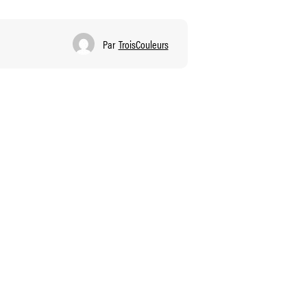
Par
TroisCouleurs