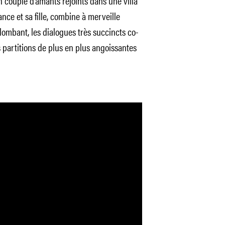
n couple d’amants rejoints dans une villa
ce et sa fille, combine à merveille
 plombant, les dialogues très succincts co-
s partitions de plus en plus angoissantes