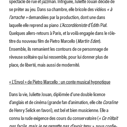
spectacle de rue et jazzman. Intriguée, Juliette Jouan décide de
se prêter au jeu. Dans sa chambre, elle bricole des vidéos
« à
l’arrache »
demandées par la production, dont une dans
laquelle elle reprend au piano
L’Accordéoniste
d’Édith Piaf.
Quelques allers-retours à Paris, et la voilà engagée dans le rôle-
titre du nouveau film de Pietro Marcello (
Martin Eden
).
Ensemble, ils remanient les contours de ce personnage de
rêveuse solitaire qui lui ressemble, pour lui donner plus de
place, de liberté, mais aussi de modernité.
« L’Envol » de Pietro Marcello : un conte musical hypnotique
Dans la vie, Juliette Jouan, diplômée d’une double licence
d’anglais et de cinéma (grande fan d’animation, elle cite
Coraline
de Henry Selick en favori), est bel et bien musicienne. Elle a
connu la rude exigence des cours du conservatoire (
« Ce n’était
pas facile, mais je ne regrette pas d’avoir tenu »,
nous confie-