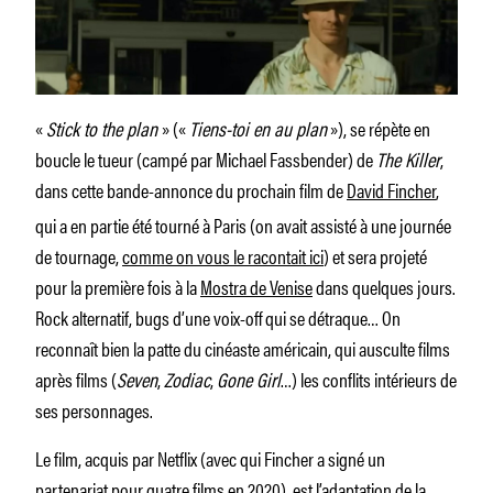
«
Stick to the plan
» («
Tiens-toi en au plan
»), se répète en
boucle le tueur (campé par Michael Fassbender) de
The Killer
,
dans cette bande-annonce du prochain film de
David Fincher
,
qui a en partie été tourné à Paris (on avait assisté à une journée
de tournage,
comme on vous le racontait ici
) et sera projeté
pour la première fois à la
Mostra de Venise
dans quelques jours.
Rock alternatif, bugs d’une voix-off qui se détraque… On
reconnaît bien la patte du cinéaste américain, qui ausculte films
après films (
Seven
,
Zodiac
,
Gone Girl
…) les conflits intérieurs de
ses personnages.
Le film, acquis par Netflix (avec qui Fincher a signé un
partenariat pour quatre films en 2020), est l’adaptation de la