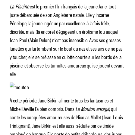
La Piscine
est le premier film français de la jeune Jane, tout
juste débarquée de son Angleterre natale. Elle y incarne
Pénélope, la jeune ingénue par excellence, à la fois frêle,
discrète, mais (là encore) dégageant un érotisme fou auquel
Jean-Paul (Alain Delon) n’est pas insensible. Avec ses grosses
lunettes qui lui tombent sur le bout du nez et ses airs de ne pas
y toucher, elle se prélasse en culotte courte sur les bords de la
piscine, et observe les tumultes amoureux qui se jouent devant
elle.
À cette période, Jane Birkin alimente tous les fantasmes et
Michel Deville l’a bien compris. Dans
Le Mouton enragé
, qui
conte les conquêtes amoureuses de Nicolas Mallet (Jean-Louis
Trintignant), Jane Birkin est elle aussi séduite par ce timide
employé de banque. Elle porte de petits débardeurs, des jupes