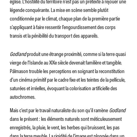
église. L’hostilité du territoire n’est pas un prétexte à rejouer une
légende conquérante. La mise en scène semble plutôt
conditionnée par le climat, chaque plan de la première partie
s’appliquant à faire ressentir l’engourdissement des corps
transis et la pénibilité du transport des appareils.
Godland
produit une étrange proximité, comme si la terre quasi
vierge de l’Islande au XIXe siècle devenait familière et tangible.
Pálmason trouble les perceptions en soignant la reconstitution
d’un cinéma primitif par le cadre fixe et les teintes de la pellicule,
saturées et irréelles, évoquant la colorisation artificielle des
autochromes.
Mais c’est par le travail naturaliste du son qu’il ramène
Godland
dans le présent : les éléments naturels sont méticuleusement
enregistrés, la pluie, le vent, les herbes qui bruissent, les pas
dans la terre meuble. La rigidité de l’image est plongée dans un