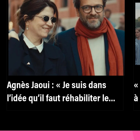
Agnès Jaoui : « Je suis dans
«
l’idée qu’il faut réhabiliter le
à
féminin, y compris pour les
hommes »