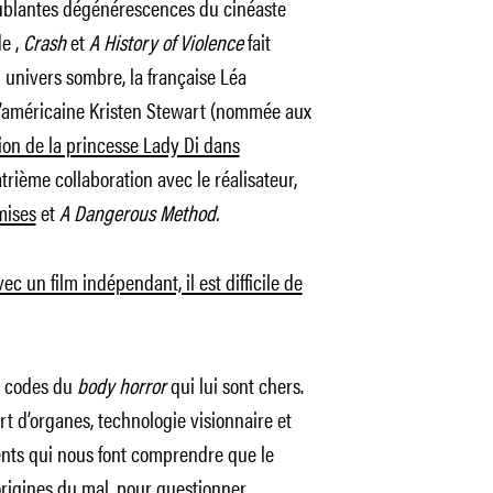
roublantes dégénérescences du cinéaste
de
,
Crash
et
A History of Violence
fait
univers sombre, la française Léa
 l’américaine Kristen Stewart (nommée aux
ion de la princesse Lady Di dans
rième collaboration avec le réalisateur,
mises
et
A Dangerous Method.
c un film indépendant, il est difficile de
 codes du
body horror
qui lui sont chers.
rt d’organes, technologie visionnaire et
ments qui nous font comprendre que le
 origines du mal, pour questionner