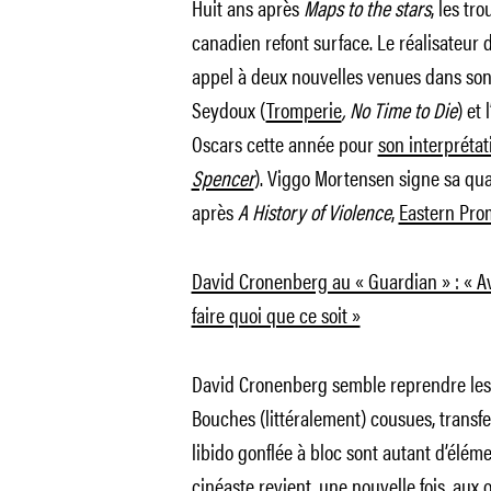
Huit ans après
Maps to the stars
, les t
canadien refont surface. Le réalisateur 
appel à deux nouvelles venues dans son 
Seydoux (
Tromperie
, No Time to Die
) et
Oscars cette année pour
son interprétat
Spencer
). Viggo Mortensen signe sa quat
après
A History of Violence
,
Eastern Pro
David Cronenberg au « Guardian » : « Ave
faire quoi que ce soit »
David Cronenberg semble reprendre les
Bouches (littéralement) cousues, transfe
libido gonflée à bloc sont autant d’élé
cinéaste revient, une nouvelle fois, aux