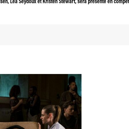
ensen, Léa Seydoux et Kristen Stewart, sera présenté en compét