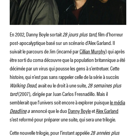
En 2002, Danny Boyle sortait
28 jours plus tard,
film d’horreur
post-apocalyptique basé sur un scénario d’Alex Garland. Il
suivait le parcours de Jim (incarné par
Cillian Murphy
) qui après
être sorti du coma découvre que la population britannique a été
décimée par un virus qui pousse les gens à s’entretuer. Cette
histoire, qui n’est pas sans rappeler celle de la série à succès
Walking Dead
, avait eu le droit à une suite,
28 semaines plus
tard
(2007)
,
dirigée par Juan Carlos Fresnadillo. Mais il
semblerait que l’univers soit encore à explorer puisque
le média
Deadline
a
annoncé que le duo
Danny Boyle
et
Alex Garland
s’est reformé pour préparer une suite, qui sera une trilogie.
Cette nouvelle trilogie, pour l’instant appelée
28 années plus