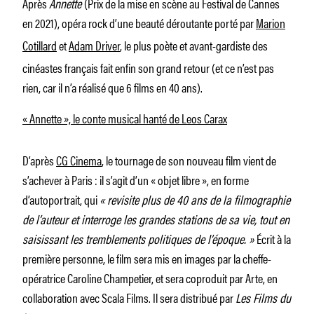
Après
Annette
(Prix de la mise en scène au Festival de Cannes
en 2021), opéra rock d’une beauté déroutante porté par
Marion
Cotillard
et
Adam Driver
, le plus poète et avant-gardiste des
cinéastes français fait enfin son grand retour (et ce n’est pas
rien, car il n’a réalisé que 6 films en 40 ans).
« Annette », le conte musical hanté de Leos Carax
D’après
CG Cinema
, le tournage de son nouveau film vient de
s’achever à Paris : il s’agit d’un « objet libre », en forme
d’autoportrait, qui
« revisite plus de 40 ans de la filmographie
de l’auteur et interroge les grandes stations de sa vie, tout en
saisissant les tremblements politiques de l’époque. »
Écrit à la
première personne, le film sera mis en images par la cheffe-
opératrice Caroline Champetier, et sera coproduit par Arte, en
collaboration avec Scala Films. Il sera distribué par
Les Films du